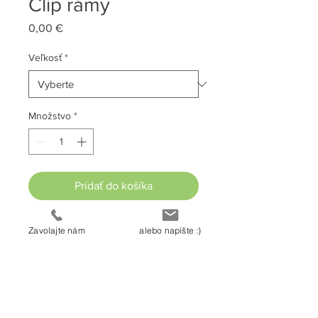
Clip rámy
Price
0,00 €
Veľkosť
*
Množstvo
*
Pridať do košíka
Kúpiť hneď
Zavolajte nám
alebo napíšte :)
Konštrukcia klip rámu + potlač.